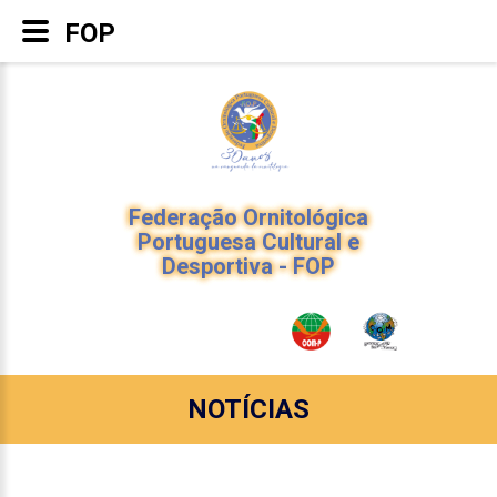
FOP
Federação Ornitológica
Portuguesa Cultural e
Desportiva - FOP
NOTÍCIAS